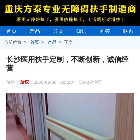
首页
产品
分类
知识
问答
联系
当前位置 >
首页
>
产品
> 正文
长沙医用扶手定制，不断创新，诚信经
营
面议
价格：
2026-08-06 18:56:01 5648次浏览