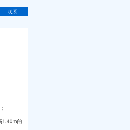
联系
杆；
1.40m的