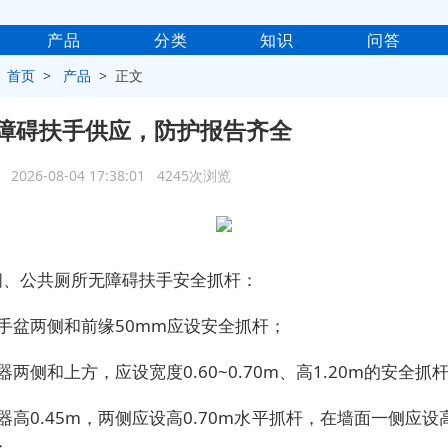
产品
分类
知识
问答
>
首页
>
产品
> 正文
障碍扶手供应，防护报告齐全
2026-08-04 17:38:01 4245次浏览
间、公共厕所无障碍扶手安全抓杆：
手盆两侧和前缘50mm应设安全抓杆；
器两侧和上方，应设宽度0.60~0.70m、高1.20m的安全抓
器高0.45m，两侧应设高0.70m水平抓杆，在墙面一侧应设高
；