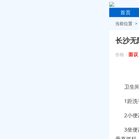
首页
当前位置 
长沙无
面议
价格：
卫生
1距洗
2小便
3坐便
垂直抓杆