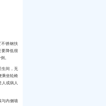
置不锈钢扶
是要降低很
滑倒。
卫生间，无
便乘坐轮椅
老人或病人
候与内侧墙