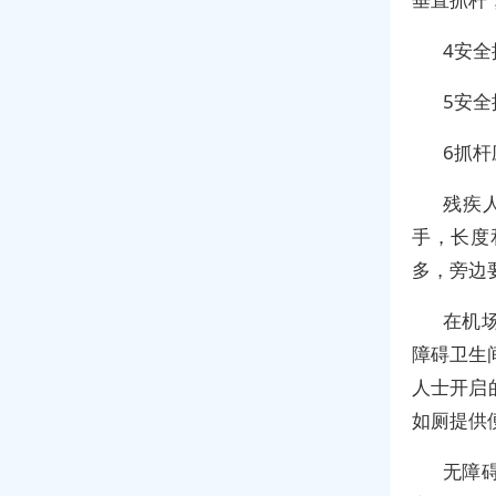
4安全
5安全
6抓
残疾
手，长度
多，旁边
在机
障碍卫生
人士开启
如厕提供
无障